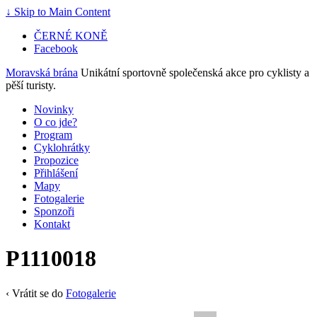
↓ Skip to Main Content
ČERNÉ KONĚ
Facebook
Moravská brána
Unikátní sportovně společenská akce pro cyklisty a
pěší turisty.
Novinky
O co jde?
Program
Cyklohrátky
Propozice
Přihlášení
Mapy
Fotogalerie
Sponzoři
Kontakt
P1110018
‹ Vrátit se do
Fotogalerie